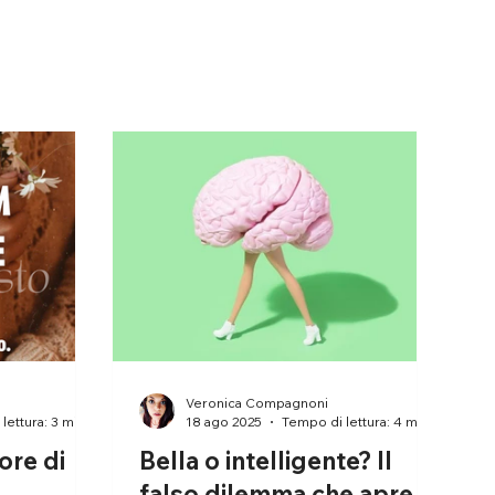
Veronica Compagnoni
lettura: 3 min
18 ago 2025
Tempo di lettura: 4 min
uore di
Bella o intelligente? Il
falso dilemma che apre la