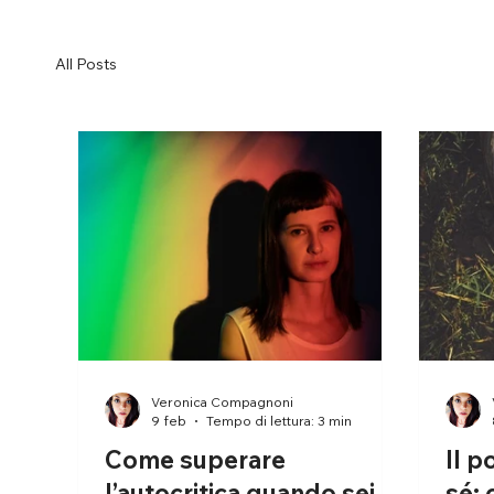
All Posts
Veronica Compagnoni
9 feb
Tempo di lettura: 3 min
Come superare
Il p
l’autocritica quando sei tu
sé: