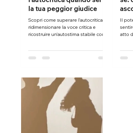
la tua peggior giudice
asco
Scopri come superare l’autocritica,
Il pot
ridimensionare la voce critica e
sentir
ricostruire un’autostima stabile con
atto d
un approccio di counseling profond