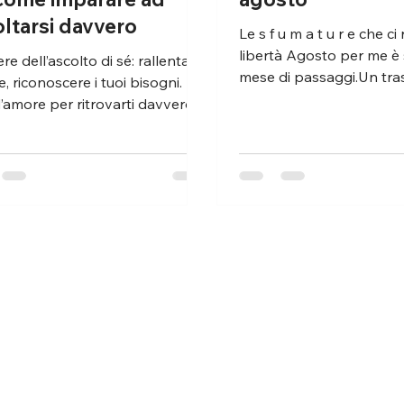
ltarsi davvero
Le s f u m a t u r e che ci restituiscono
libertà Agosto per me è 
ere dell’ascolto di sé: rallentare,
mese di passaggi.Un trasl
e, riconoscere i tuoi bisogni. Un
lasciare una casa e...
’amore per ritrovarti davvero.